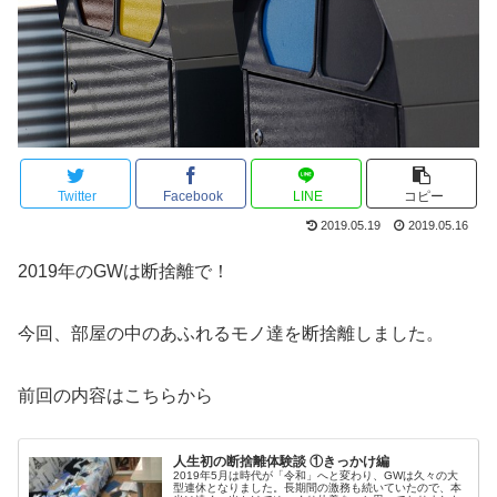
Twitter
Facebook
LINE
コピー
2019.05.19
2019.05.16
2019年のGWは断捨離で！
今回、部屋の中のあふれるモノ達を断捨離しました。
前回の内容はこちらから
人生初の断捨離体験談 ①きっかけ編
2019年5月は時代が「令和」へと変わり、GWは久々の大
型連休となりました。長期間の激務も続いていたので、本