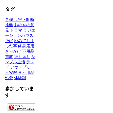
タグ
意識したい事
断
捨離
おのやの意
見
ドラマ
ラジエ
ーションハウス
そば
顧みてしま
った事
終身雇用
きっかけ
不用品
買取
振り返り
シ
ンプル生活
テレ
ビ
アウトプット
不安解消
不用品
処分
体験談
参加していま
す