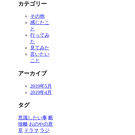
カテゴリー
その他
感じたこ
と
行ってみ
た
見てみた
言いたい
こと
アーカイブ
2019年5月
2019年4月
タグ
意識したい事
断
捨離
おのやの意
見
ドラマ
ラジ