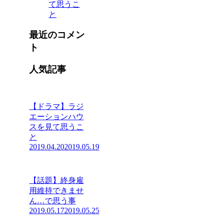
て思うこ
と
最近のコメン
ト
人気記事
【ドラマ】ラジ
エーションハウ
スを見て思うこ
と
2019.04.20
2019.05.19
【話題】終身雇
用維持できませ
ん…で思う事
2019.05.17
2019.05.25