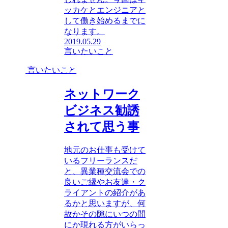
ッカケとエンジニアと
して働き始めるまでに
なります。
2019.05.29
言いたいこと
言いたいこと
ネットワーク
ビジネス勧誘
されて思う事
地元のお仕事も受けて
いるフリーランスだ
と、異業種交流会での
良いご縁やお友達・ク
ライアントの紹介があ
るかと思いますが、何
故かその隙にいつの間
にか現れる方がいらっ