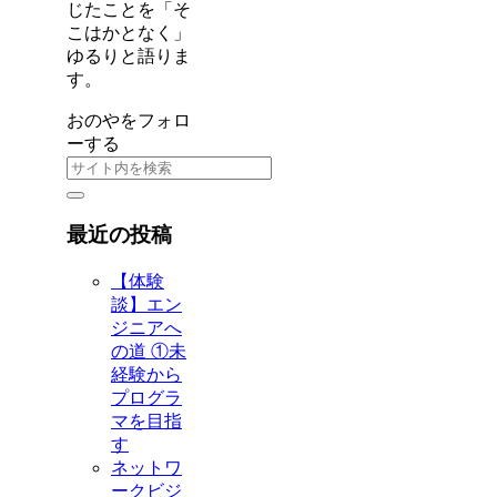
じたことを「そ
こはかとなく」
ゆるりと語りま
す。
おのやをフォロ
ーする
最近の投稿
【体験
談】エン
ジニアへ
の道 ①未
経験から
プログラ
マを目指
す
ネットワ
ークビジ