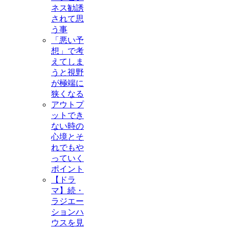
ネス勧誘
されて思
う事
「悪い予
想」で考
えてしま
うと視野
が極端に
狭くなる
アウトプ
ットでき
ない時の
心境とそ
れでもや
っていく
ポイント
【ドラ
マ】続・
ラジエー
ションハ
ウスを見