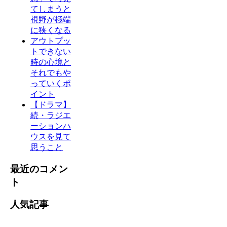
てしまうと
視野が極端
に狭くなる
アウトプッ
トできない
時の心境と
それでもや
っていくポ
イント
【ドラマ】
続・ラジエ
ーションハ
ウスを見て
思うこと
最近のコメン
ト
人気記事