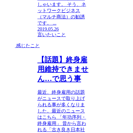
しゃいます。 そう、ネ
ットワークビジネス
（マルチ商法）の勧誘
です。 ...
2019.05.26
言いたいこと
感じたこと
【話題】終身雇
用維持できませ
ん…で思う事
最近、終身雇用の話題
がニュースで取り上げ
られる事が多くなりま
した。最近のニュース
はこちら 「年功序列・
終身雇用」 昔から言わ
れる「古き良き日本社