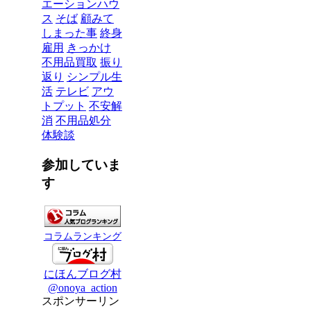
エーションハウ
ス
そば
顧みて
しまった事
終身
雇用
きっかけ
不用品買取
振り
返り
シンプル生
活
テレビ
アウ
トプット
不安解
消
不用品処分
体験談
参加していま
す
コラムランキング
にほんブログ村
@onoya_action
スポンサーリン